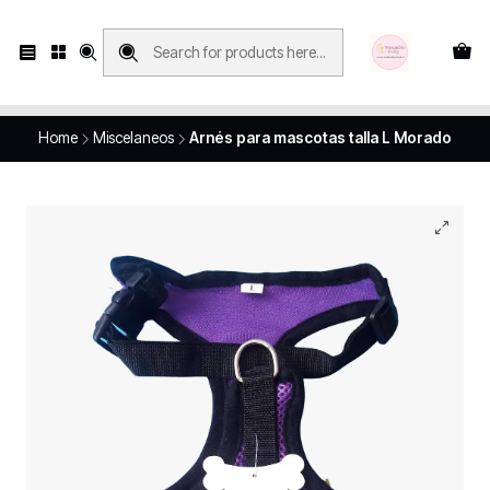
Compras con retiro en tienda, se realizan solo SÁBADOS y DOMINGOS, en
Víctor Manuel 2250, local 185, sector 04, Santiago Centro
Revisa el mapa
Home
Miscelaneos
Arnés para mascotas talla L Morado