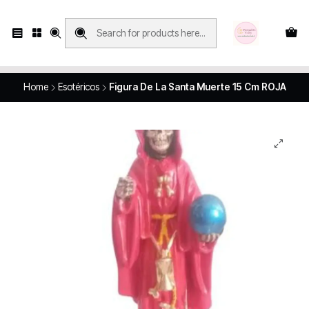
Compras con retiro en tienda, se realizan solo SÁBADOS y DOMINGOS, en
Víctor Manuel 2250, local 185, sector 04, Santiago Centro
Revisa el mapa
Home
Esotéricos
Figura De La Santa Muerte 15 Cm ROJA