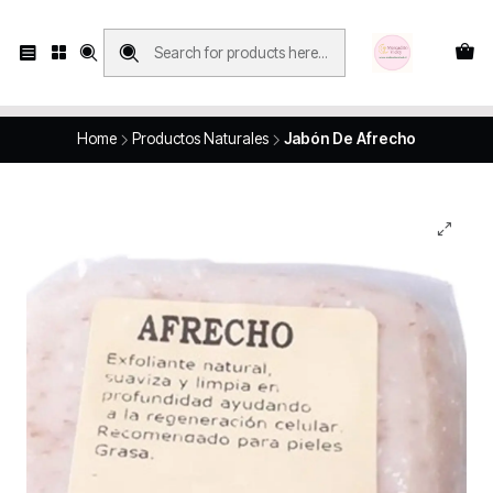
Compras con retiro en tienda, se realizan solo SÁBADOS y DOMINGOS, en
Víctor Manuel 2250, local 185, sector 04, Santiago Centro
Revisa el mapa
Home
Productos Naturales
Jabón De Afrecho