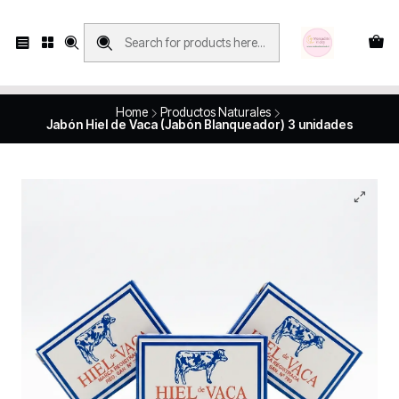
Compras con retiro en tienda, se realizan solo SÁBADOS y DOMINGOS, en
Víctor Manuel 2250, local 185, sector 04, Santiago Centro
Revisa el mapa
Home
Productos Naturales
Jabón Hiel de Vaca (Jabón Blanqueador) 3 unidades