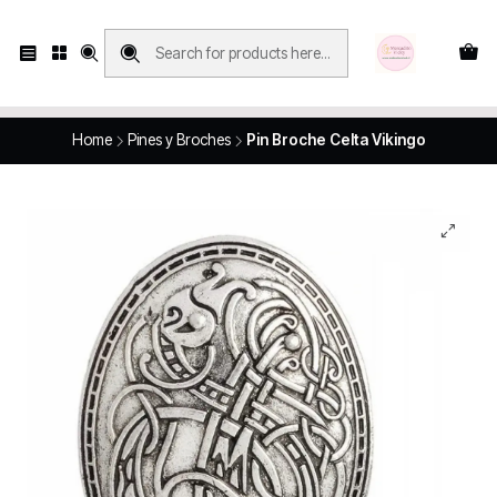
Compras con retiro en tienda, se realizan solo SÁBADOS y DOMINGOS, en
Víctor Manuel 2250, local 185, sector 04, Santiago Centro
Revisa el mapa
Home
Pines y Broches
Pin Broche Celta Vikingo