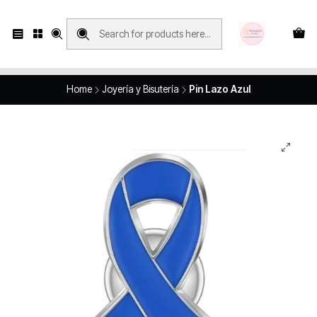
Compras con retiro en tienda, se realizan solo SÁBADOS y DOMINGOS, en
Víctor Manuel 2250, local 185, sector 04, Santiago Centro
Revisa el mapa
Home
Joyería y Bisutería
Pin Lazo Azul