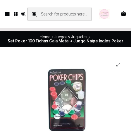
Compras con retiro en tienda, se realizan solo SÁBADOS y DOMINGOS, en
Víctor Manuel 2250, local 185, sector 04, Santiago Centro
Revisa el mapa
Home
Juegos y Juguetes
Set Poker 100 Fichas Caja Metal + Juego Naipe Inglés Poker