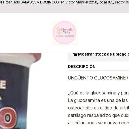
 realizan solo SÁBADOS y DOMINGOS, en Víctor Manuel 2250, local 185, sector 0
Home
Productos Naturales
Ungüento Glucosamine 100grs.
|
Ungüento G
Mostrar stock de ubicac
DESCRIPCIÓN
UNGÜENTO GLUCOSAMINE / 
¿Qué es la glucosamina y para
La glucosamina es una de las 
osteoartritis es el tipo de ar
cartílago resbaladizo que cub
articulaciones se muevan con 