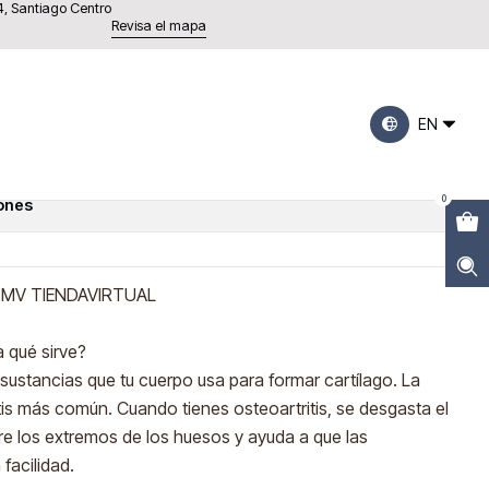
4, Santiago Centro
Revisa el mapa
lucosamine 100grs.
EN
0
iones
MV TIENDAVIRTUAL
 qué sirve?
sustancias que tu cuerpo usa para formar cartílago. La
tritis más común. Cuando tienes osteoartritis, se desgasta el
re los extremos de los huesos y ayuda a que las
facilidad.