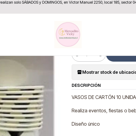
 realizan solo SÁBADOS y DOMINGOS, en Víctor Manuel 2250, local 185, sector 0
Home
Fiesta y Decoración
Cotillón
Vasos de cartón (10 unidades)
|
Vasos de ca
Cantidad
Mostrar stock de ubicac
DESCRIPCIÓN
VASOS DE CARTÓN 10 UNIDA
Realiza eventos, fiestas o be
Diseño único