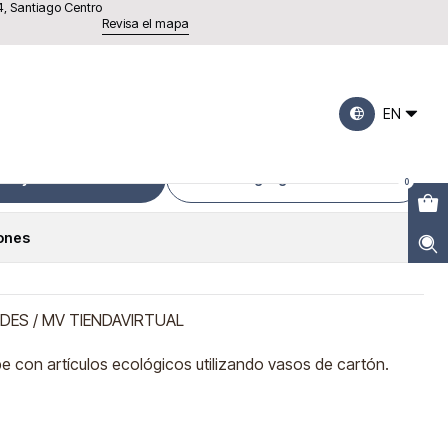
4, Santiago Centro
Revisa el mapa
rtón (10 unidades)
EN
Buy now
Agregar al Carro
0
iones
DES / MV TIENDAVIRTUAL
be con artículos ecológicos utilizando vasos de cartón.