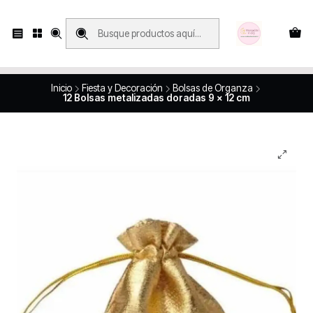
Compras con retiro en tienda, se realizan solo SÁBADOS y DOMINGOS, en
Víctor Manuel 2250, local 185, sector 04, Santiago Centro
Revisa el mapa
Inicio
Fiesta y Decoración
Bolsas de Organza
12 Bolsas metalizadas doradas 9 x 12 cm