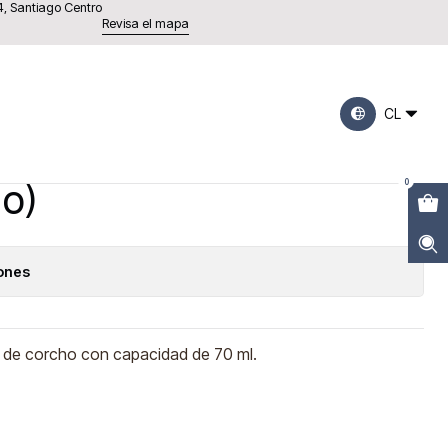
4, Santiago Centro
m de alto x 4,7 cm de ancho)
Revisa el mapa
e vidrio con tapa de
CL
l (7 cm de alto x 4,7
o)
0
iones
pa de corcho con capacidad de 70 ml.