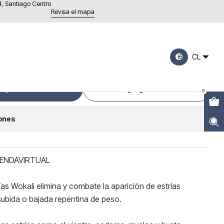
4, Santiago Centro
Revisa el mapa
Estrias 150 Ml
CL
mprar ahora
Agregar al Carro
0
iones
IENDAVIRTUAL
as Wokali elimina y combate la aparición de estrías
ubida o bajada repentina de peso.