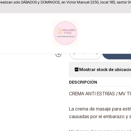
 realizan solo SÁBADOS y DOMINGOS, en Víctor Manuel 2250, local 185, sector 0
Inicio
Belleza y Cuidado Personal
Crema Anti Estrias 150 Ml
|
Crema Anti 
Co
Cantidad
Mostrar stock de ubicac
DESCRIPCIÓN
CREMA ANTI ESTRÍAS / MV T
La crema de masaje para estrí
causadas por el embarazo y s