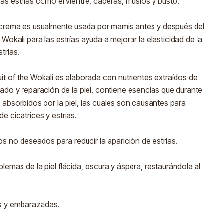
as estrías como el vientre, caderas, muslos y busto.
 crema es usualmente usada por mamis antes y después del
 Wokali para las estrías ayuda a mejorar la elasticidad de la
strías.
it of the Wokali es elaborada con nutrientes extraídos de
dado y reparación de la piel, contiene esencias que durante
 absorbidos por la piel, las cuales son causantes para
de cicatrices y estrías.
 no deseados para reducir la aparición de estrías.
blemas de la piel flácida, oscura y áspera, restaurándola al
es y embarazadas.