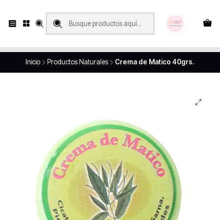
Compras con retiro en tienda, se realizan solo SÁBADOS y DOMINGOS, en
Víctor Manuel 2250, local 185, sector 04, Santiago Centro
Revisa el mapa
Inicio
Productos Naturales
Crema de Matico 40grs.