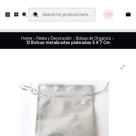
Compras con retiro en tienda, se realizan solo SÁBADOS y DOMINGOS, en
Víctor Manuel 2250, local 185, sector 04, Santiago Centro
Revisa el mapa
Home
Fiesta y Decoración
Bolsas de Organza
12 Bolsas metalizadas plateadas 5 X 7 Cm