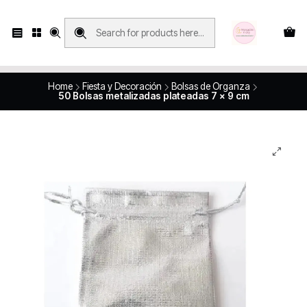
Compras con retiro en tienda, se realizan solo SÁBADOS y DOMINGOS, en
Víctor Manuel 2250, local 185, sector 04, Santiago Centro
Revisa el mapa
Home
Fiesta y Decoración
Bolsas de Organza
50 Bolsas metalizadas plateadas 7 x 9 cm