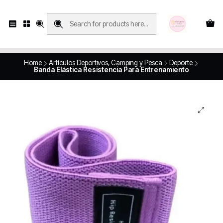
Compras con retiro en tienda, se realizan solo SÁBADOS y DOMINGOS, en
Víctor Manuel 2250, local 185, sector 04, Santiago Centro
Revisa el mapa
Home
Artículos Deportivos, Camping y Pesca
Deporte
Banda Elástica Resistencia Para Entrenamiento