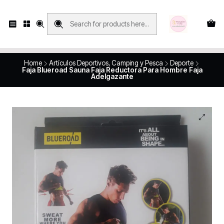
Compras con retiro en tienda, se realizan solo SÁBADOS y DOMINGOS, en
Víctor Manuel 2250, local 185, sector 04, Santiago Centro
Revisa el mapa
Home
Artículos Deportivos, Camping y Pesca
Deporte
Faja Blueroad Sauna Faja Reductora Para Hombre Faja
Adelgazante