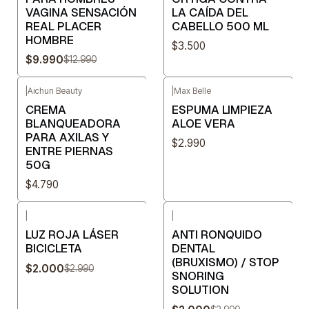
VAGINA SENSACIÓN
LA CAÍDA DEL
REAL PLACER
CABELLO 500 ML
HOMBRE
$3.500
$9.990
$12.990
|
Aichun Beauty
|
Max Belle
CREMA
ESPUMA LIMPIEZA
BLANQUEADORA
ALOE VERA
PARA AXILAS Y
$2.990
ENTRE PIERNAS
50G
$4.790
|
|
-33%
OFF
-33%
OFF
LUZ ROJA LÁSER
ANTI RONQUIDO
BICICLETA
DENTAL
(BRUXISMO) / STOP
$2.000
$2.990
SNORING
SOLUTION