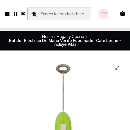
Compras con retiro en tienda, se realizan solo SÁBADOS y DOMINGOS, en
Víctor Manuel 2250, local 185, sector 04, Santiago Centro
Revisa el mapa
Home
Hogar y Cocina
Batidor Eléctrico De Mano Verde Espumador Café Leche -
Incluye Pilas