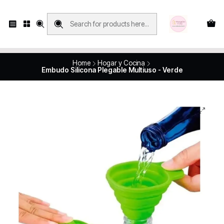
Compras con retiro en tienda, se realizan solo SÁBADOS y DOMINGOS, en
Víctor Manuel 2250, local 185, sector 04, Santiago Centro
Revisa el mapa
Home
Hogar y Cocina
Embudo Silicona Plegable Multiuso - Verde