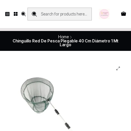
Compras con retiro en tienda, se realizan solo SÁBADOS y DOMINGOS, en
Víctor Manuel 2250, local 185, sector 04, Santiago Centro
Revisa el mapa
Home
Chinguillo Red De Pesca Plegable 40 Cm Diámetro 1 Mt
Largo