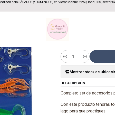
 realizan solo SÁBADOS y DOMINGOS, en Víctor Manuel 2250, local 185, sector 0
los Deportivos, Camping y Pesca
Set De Pesca Completo 14 Accesorio
|
Set De Pes
Accesorios
Cantidad
Mostrar stock de ubicac
DESCRIPCIÓN
Completo set de accesorios p
Con este producto tendrás tod
lago para que practiques.