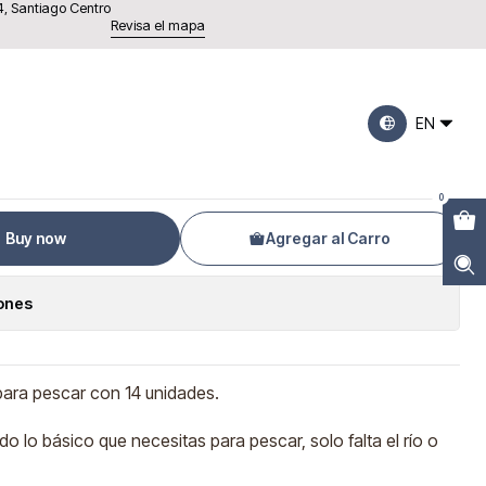
4, Santiago Centro
s Para Pescar
Revisa el mapa
ca Completo 14
EN
 Para Pescar
0
Buy now
Agregar al Carro
iones
ara pescar con 14 unidades.
o lo básico que necesitas para pescar, solo falta el río o