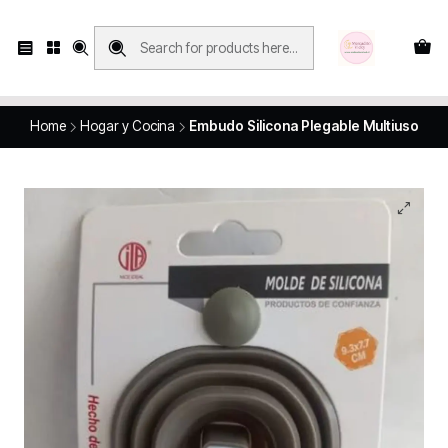
Compras con retiro en tienda, se realizan solo SÁBADOS y DOMINGOS, en
Víctor Manuel 2250, local 185, sector 04, Santiago Centro
Revisa el mapa
Home
Hogar y Cocina
Embudo Silicona Plegable Multiuso