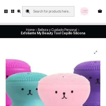
Compras con retiro en tienda, se realizan solo SÁBADOS y DOMINGOS, en
Víctor Manuel 2250, local 185, sector 04, Santiago Centro
Revisa el mapa
Home
Belleza y Cuidado Personal
Exfoliante My Beauty Tool Cepillo Silicona