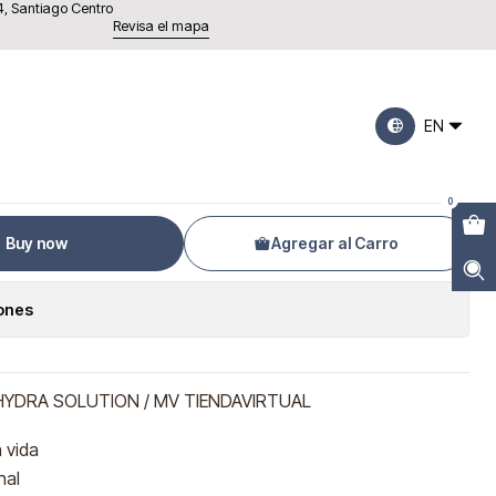
4, Santiago Centro
on
Revisa el mapa
scara Vital Hydra
EN
0
Buy now
Agregar al Carro
iones
HYDRA SOLUTION / MV TIENDAVIRTUAL
n vida
nal