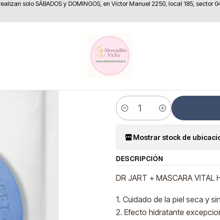
 realizan solo SÁBADOS y DOMINGOS, en Víctor Manuel 2250, local 185, sector 0
ome
Belleza y Cuidado Personal
Dr. Jart Máscara Vital Hydra Soluti
|
Dr. Jart Má
Solution
Cantidad
Mostrar stock de ubicac
DESCRIPCIÓN
DR JART + MASCARA VITAL 
1. Cuidado de la piel seca y si
2. Efecto hidratante excepcio