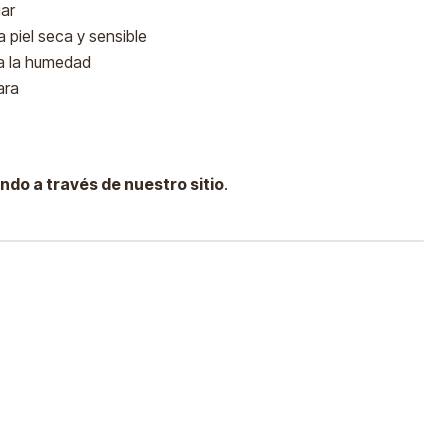
gar
a piel seca y sensible
ra la humedad
ara
ndo a través de nuestro sitio
.