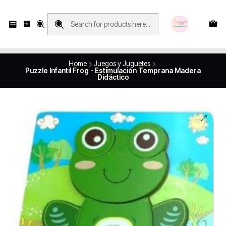
Compras con retiro en tienda, se realizan solo SÁBADOS y DOMINGOS, en
Víctor Manuel 2250, local 185, sector 04, Santiago Centro
Revisa el mapa
Home
Juegos y Juguetes
Puzzle Infantil Frog - Estimulación Temprana Madera
Didáctico