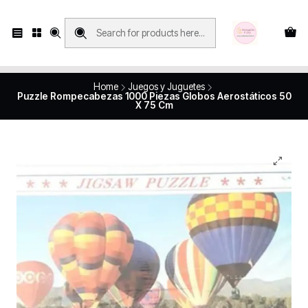
Compras con retiro en tienda, se realizan solo SÁBADOS y DOMINGOS, en
Víctor Manuel 2250, local 185, sector 04, Santiago Centro
Revisa el mapa
Home
Juegos y Juguetes
Puzzle Rompecabezas 1000 Piezas Globos Aerostáticos 50
X 75 Cm