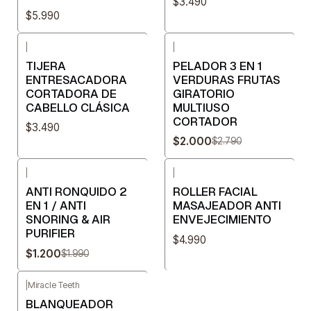
$3.490
$5.990
|
|
-28%
OFF
TIJERA
PELADOR 3 EN 1
ENTRESACADORA
VERDURAS FRUTAS
CORTADORA DE
GIRATORIO
CABELLO CLÁSICA
MULTIUSO
CORTADOR
$3.490
$2.000
$2.790
|
|
-40%
OFF
ANTI RONQUIDO 2
ROLLER FACIAL
EN 1 / ANTI
MASAJEADOR ANTI
SNORING & AIR
ENVEJECIMIENTO
PURIFIER
$4.990
$1.200
$1.990
|
Miracle Teeth
-30%
OFF
BLANQUEADOR