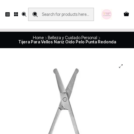
Compras con retiro en tienda, se realizan solo SÁBADOS y DOMINGOS, en
Víctor Manuel 2250, local 185, sector 04, Santiago Centro
Revisa el mapa
Home
Belleza y Cuidado Personal
Tijera Para Vellos Nariz Oído Pelo Punta Redonda