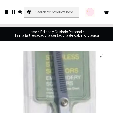
Compras con retiro en tienda, se realizan solo SÁBADOS y DOMINGOS, en
Víctor Manuel 2250, local 185, sector 04, Santiago Centro
Revisa el mapa
Home
Belleza y Cuidado Personal
Tijera Entresacadora cortadora de cabello clásica