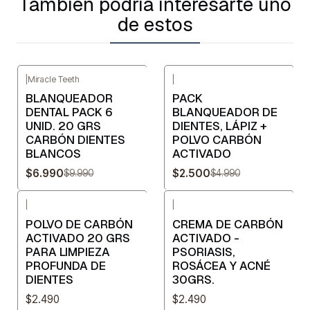
También podría interesarte uno
de estos
|
Miracle Teeth
|
-30%
OFF
-50%
OFF
BLANQUEADOR
PACK
DENTAL PACK 6
BLANQUEADOR DE
UNID. 20 GRS
DIENTES, LÁPIZ +
CARBÓN DIENTES
POLVO CARBÓN
BLANCOS
ACTIVADO
$6.990
$2.500
$9.990
$4.990
|
|
POLVO DE CARBÓN
CREMA DE CARBÓN
ACTIVADO 20 GRS
ACTIVADO -
PARA LIMPIEZA
PSORIASIS,
PROFUNDA DE
ROSÁCEA Y ACNÉ
DIENTES
30GRS.
$2.490
$2.490