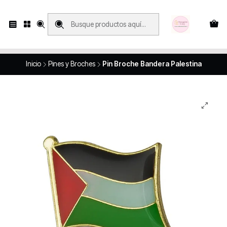
Compras con retiro en tienda, se realizan solo SÁBADOS y DOMINGOS, en
Víctor Manuel 2250, local 185, sector 04, Santiago Centro
Revisa el mapa
Inicio
Pines y Broches
Pin Broche Bandera Palestina