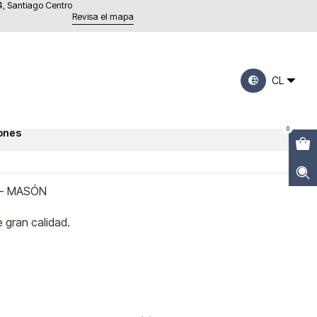
4, Santiago Centro
Revisa el mapa
 No me olvides - Masón
CL
0
iones
 - MASÓN
 gran calidad.