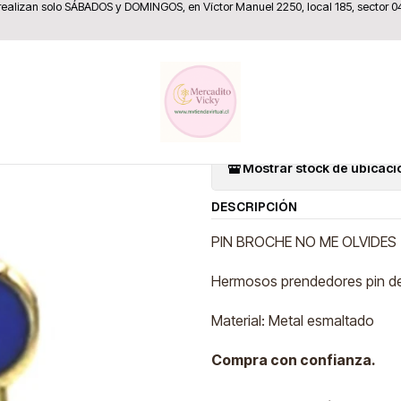
 realizan solo SÁBADOS y DOMINGOS, en Víctor Manuel 2250, local 185, sector 0
Inicio
Pines y Broches
Pin Broche No me olvides - Masón
|
Pin Broche
Mostrar stock de ubicac
DESCRIPCIÓN
PIN BROCHE NO ME OLVIDES
Hermosos prendedores pin de
Material: Metal esmaltado
Compra con confianza.