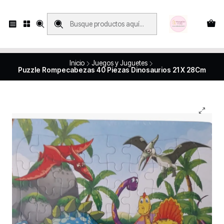
Compras con retiro en tienda, se realizan solo SÁBADOS y DOMINGOS, en
Víctor Manuel 2250, local 185, sector 04, Santiago Centro
Revisa el mapa
Inicio
Juegos y Juguetes
Puzzle Rompecabezas 40 Piezas Dinosaurios 21 X 28Cm