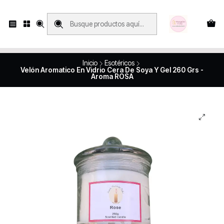
Compras con retiro en tienda, se realizan solo SÁBADOS y DOMINGOS, en
Víctor Manuel 2250, local 185, sector 04, Santiago Centro
Revisa el mapa
Inicio
Esotéricos
Velón Aromatico En Vidrio Cera De Soya Y Gel 260 Grs -
Aroma ROSA