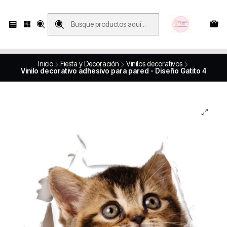
Compras con retiro en tienda, se realizan solo SÁBADOS y DOMINGOS, en
Víctor Manuel 2250, local 185, sector 04, Santiago Centro
Revisa el mapa
Inicio
Fiesta y Decoración
Vinilos decorativos
Vinilo decorativo adhesivo para pared - Diseño Gatito 4