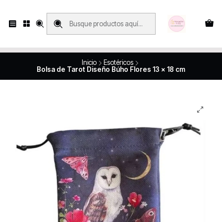
Compras con retiro en tienda, se realizan solo SÁBADOS y DOMINGOS, en
Víctor Manuel 2250, local 185, sector 04, Santiago Centro
Revisa el mapa
Inicio
Esotéricos
Bolsa de Tarot Diseño Búho Flores 13 x 18 cm